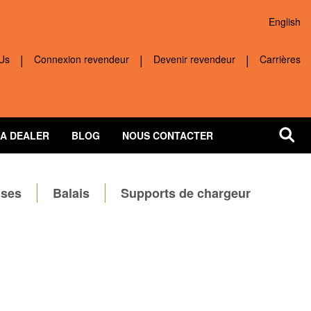
English
ick navigation
Us
Connexion revendeur
Devenir revendeur
Carrières
 A DEALER
BLOG
NOUS CONTACTER
uses
Balais
Supports de chargeur