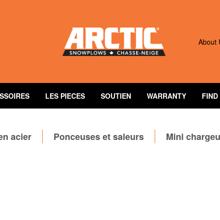
Qu
About 
SSOIRES
LES PIECES
SOUTIEN
WARRANTY
FIND
en acier
Ponceuses et saleurs
Mini charge