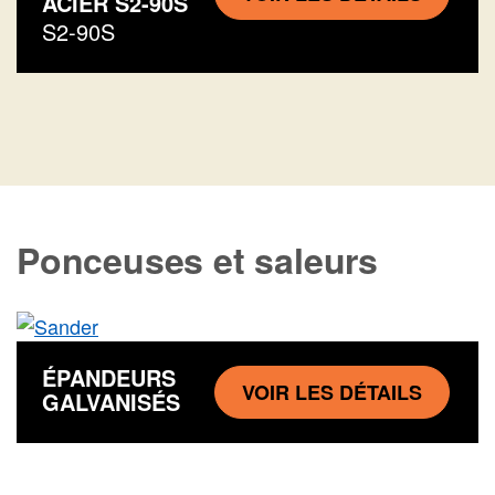
ACIER S2-90S
S2-90S
Ponceuses et saleurs
ÉPANDEURS
VOIR LES DÉTAILS
GALVANISÉS