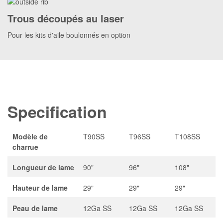
Trous découpés au laser
Pour les kits d'aile boulonnés en option
Specification
Modèle de
T90SS
T96SS
T108SS
charrue
Longueur de lame
90"
96"
108"
Hauteur de lame
29"
29"
29"
Peau de lame
12Ga SS
12Ga SS
12Ga SS