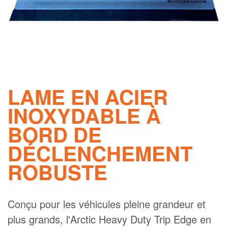
FIND A DEALER
BLOG
NOUS CONTACTER
Quick
About Us
navigation
LAME EN ACIER
Connexion revendeur
INOXYDABLE À
Devenir revendeur
BORD DE
Carrières
DÉCLENCHEMENT
English
ROBUSTE
Conçu pour les véhicules pleine grandeur et
plus grands, l'Arctic Heavy Duty Trip Edge en