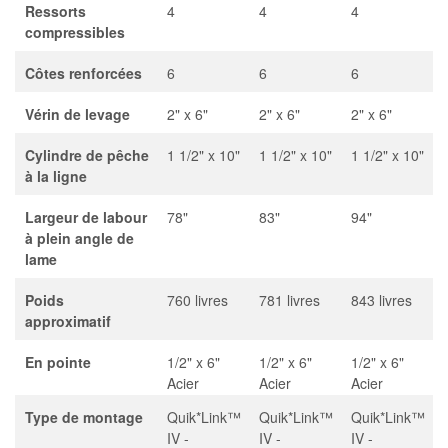
Ressorts
4
4
4
compressibles
Côtes renforcées
6
6
6
Vérin de levage
2" x 6"
2" x 6"
2" x 6"
Cylindre de pêche
1 1/2" x 10"
1 1/2" x 10"
1 1/2" x 10"
à la ligne
Largeur de labour
78"
83"
94"
à plein angle de
lame
Poids
760 livres
781 livres
843 livres
approximatif
En pointe
1/2" x 6"
1/2" x 6"
1/2" x 6"
Acier
Acier
Acier
Type de montage
Quik*Link™
Quik*Link™
Quik*Link™
IV -
IV -
IV -