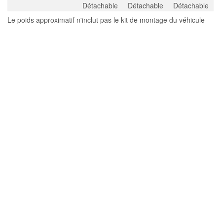
Détachable
Détachable
Détachable
Le poids approximatif n'inclut pas le kit de montage du véhicule
CETTE
CHASSE-NEIGE
CONVIENT-ELLE
À MON