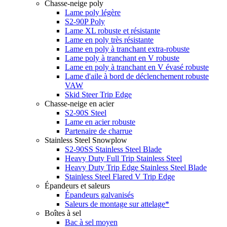
Chasse-neige poly
Lame poly légère
S2-90P Poly
Lame XL robuste et résistante
Lame en poly très résistante
Lame en poly à tranchant extra-robuste
Lame poly à tranchant en V robuste
Lame en poly à tranchant en V évasé robuste
Lame d'aile à bord de déclenchement robuste
VAW
Skid Steer Trip Edge
Chasse-neige en acier
S2-90S Steel
Lame en acier robuste
Partenaire de charrue
Stainless Steel Snowplow
S2-90SS Stainless Steel Blade
Heavy Duty Full Trip Stainless Steel
Heavy Duty Trip Edge Stainless Steel Blade
Stainless Steel Flared V Trip Edge
Épandeurs et saleurs
Épandeurs galvanisés
Saleurs de montage sur attelage*
Boîtes à sel
Bac à sel moyen