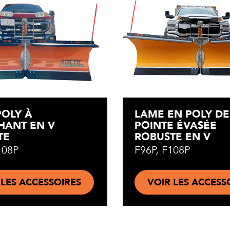
POLY À
LAME EN POLY DE
HANT EN V
POINTE ÉVASÉE
TE
ROBUSTE EN V
108P
F96P, F108P
 LES ACCESSOIRES
VOIR LES ACCESS