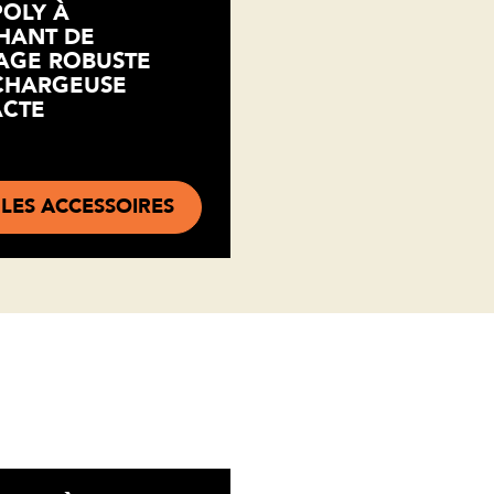
POLY À
HANT DE
AGE ROBUSTE
CHARGEUSE
CTE
 LES ACCESSOIRES