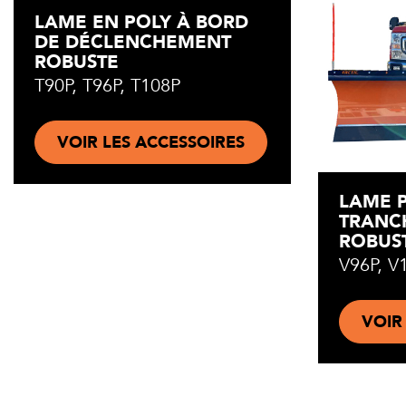
LAME EN POLY À BORD
DE DÉCLENCHEMENT
ROBUSTE
T90P, T96P, T108P
VOIR LES ACCESSOIRES
LAME 
TRANC
ROBUS
V96P, V
VOIR