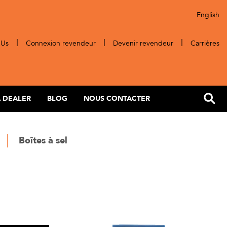
English
ick navigation
 Us
Connexion revendeur
Devenir revendeur
Carrières
A DEALER
BLOG
NOUS CONTACTER
Boîtes à sel