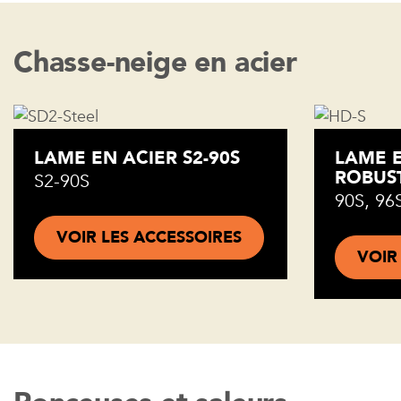
Chasse-neige en acier
LAME EN ACIER S2-90S
LAME E
ROBUS
S2-90S
90S, 96
VOIR LES ACCESSOIRES
VOIR