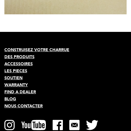
NOUS CONTACTER
Quick
About Us
navigation
Connexion revendeur
Main
Devenir revendeur
CONSTRUISEZ VOTRE CHARRUE
DES PRODUITS
navigation
Carrières
ACCESSOIRES
LES PIECES
English
SOUTIEN
WARRANTY
FIND A DEALER
BLOG
NOUS CONTACTER