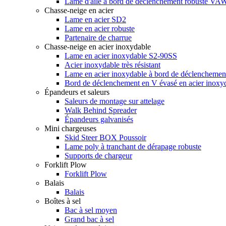
Lame d'aile à bord de déclenchement robuste VA
Chasse-neige en acier
Lame en acier SD2
Lame en acier robuste
Partenaire de charrue
Chasse-neige en acier inoxydable
Lame en acier inoxydable S2-90SS
Acier inoxydable très résistant
Lame en acier inoxydable à bord de déclenchemen
Bord de déclenchement en V évasé en acier inoxy
Épandeurs et saleurs
Saleurs de montage sur attelage
Walk Behind Spreader
Épandeurs galvanisés
Mini chargeuses
Skid Steer BOX Poussoir
Lame poly à tranchant de dérapage robuste
Supports de chargeur
Forklift Plow
Forklift Plow
Balais
Balais
Boîtes à sel
Bac à sel moyen
Grand bac à sel