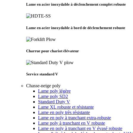
Lame en acier inoxydable à déclenchement complet robuste
Lame en acier inoxydable à bord de déclenchement robuste
Charrue pour chariot élévateur
Service standard V
Chasse-neige poly
Lame poly légère
Lame poly SD2
Standard Duty V
Lame XL robuste et résistante
Lame en poly très résistante
Lame en poly à tranchant extra-robuste
Lame poly à tranchant en V robuste
Lame en poly à tranchant en V évasé robuste