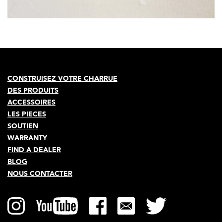
NOUS CONTACTER
Quick
About Us
navigation
Connexion revendeur
Main
CONSTRUISEZ VOTRE CHARRUE
Devenir revendeur
DES PRODUITS
navigation
ACCESSOIRES
Carrières
LES PIECES
English
SOUTIEN
WARRANTY
FIND A DEALER
BLOG
NOUS CONTACTER