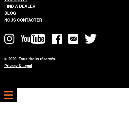
BLOG
FIND A DEALER
NOUS CONTACTER
BLOG
Quick
NOUS CONTACTER
About Us
navigation
Connexion revendeur
Devenir revendeur
© 2020. Tous droits réservés.
Carrières
Privacy & Legal
English