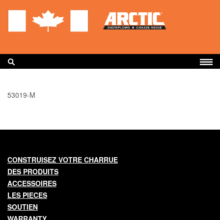
Aller
au
contenu
principal
CONSTRUISEZ VOTRE CHARRUE
53019-M
DES PRODUITS
ACCESSOIRES
LES PIECES
Main
CONSTRUISEZ VOTRE CHARRUE
SOUTIEN
DES PRODUITS
navigation
WARRANTY
ACCESSOIRES
LES PIECES
FIND A DEALER
SOUTIEN
WARRANTY